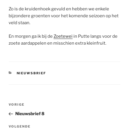
Zo is de kruidenhoek gevuld en hebben we enkele
bijzondere groenten voor het komende seizoen op het
veld staan.
En morgen ga ik bij de
Zoetewei
in Putte langs voor de
zoete aardappelen en misschien extra kleinfruit.
CATEGORIEËN
NIEUWSBRIEF
Bericht
Vorig
VORIGE
navigatie
bericht
Nieuwsbrief 8
Volgend
VOLGENDE