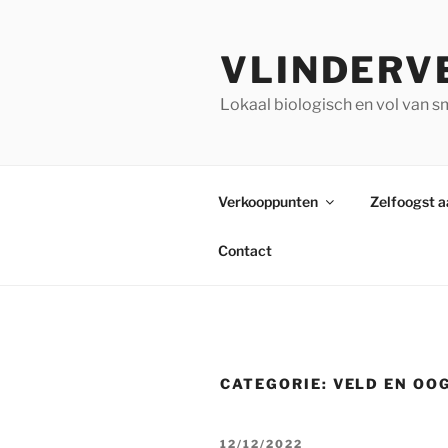
Ga
naar
VLINDERV
de
inhoud
Lokaal biologisch en vol van 
Verkooppunten
Zelfoogst 
Contact
CATEGORIE:
VELD EN OO
GEPLAATST
12/12/2022