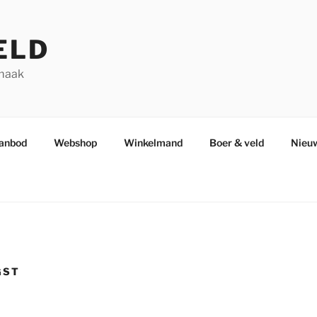
ELD
smaak
aanbod
Webshop
Winkelmand
Boer & veld
Nieuw
GST