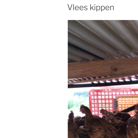
OP
Vlees kippen