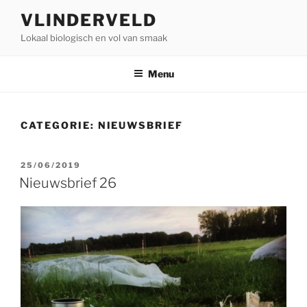
Ga
VLINDERVELD
naar
Lokaal biologisch en vol van smaak
de
inhoud
Menu
CATEGORIE:
NIEUWSBRIEF
GEPLAATST
25/06/2019
OP
Nieuwsbrief 26