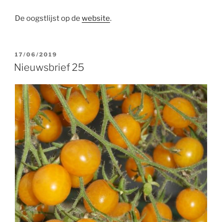
De oogstlijst op de
website
.
GEPLAATST
17/06/2019
OP
Nieuwsbrief 25