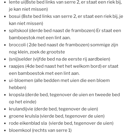
lente ui(8ste bed links van serre 2, er staat een riek bij,
je kan niet missen)
bosui (8ste bed links van serre 2, er staat een riek bij, je
kan niet missen)
spitskool (derde bed naast de frambozen) Er staat een
bamboestok met een lint aan.
broccoli ( 2de bed naast de frambozen) sommige zijn
nog klein, zoek de grootste
(snij)selder (vijfde bed na de eerste rij aardbeien)
raapjes (4de bed naast het het welkom bord) er staat
een bamboestok met een lint aan.
ui-bloemen (alle bedden met uien die een bloem
hebben)
kropsla (derde bed, tegenover de uien en tweede bed
op het einde)
krulandijvie (derde bed, tegenover de uien)
groene krulsla (vierde bed, tegenover de uien)
rode eikenblad sla (vierde bed, tegenover de uien)
bloemkool (rechts van serre 1)