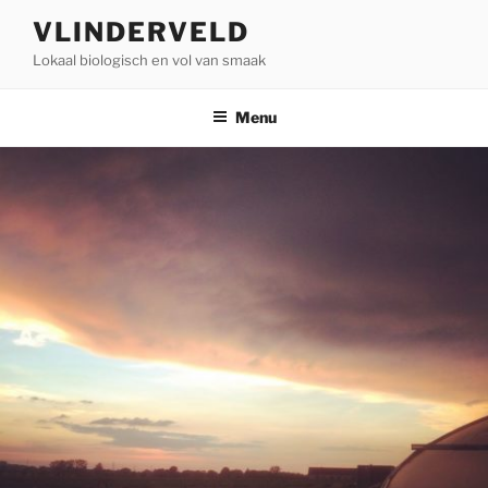
Ga
VLINDERVELD
naar
Lokaal biologisch en vol van smaak
de
inhoud
Menu