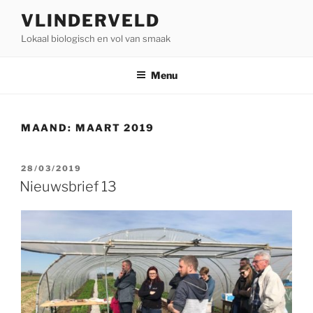
Ga
VLINDERVELD
naar
Lokaal biologisch en vol van smaak
de
inhoud
Menu
MAAND:
MAART 2019
GEPLAATST
28/03/2019
OP
Nieuwsbrief 13