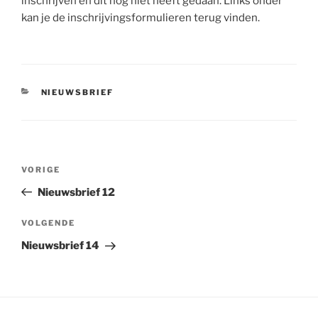
inschrijven en dit nog niet heeft gedaan. Links onder
kan je de inschrijvingsformulieren terug vinden.
CATEGORIEËN
NIEUWSBRIEF
Bericht
Vorig
VORIGE
navigatie
bericht
Nieuwsbrief 12
Volgend
VOLGENDE
bericht
Nieuwsbrief 14