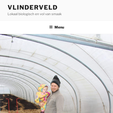
Ga
VLINDERVELD
naar
Lokaal biologisch en vol van smaak
de
inhoud
Menu