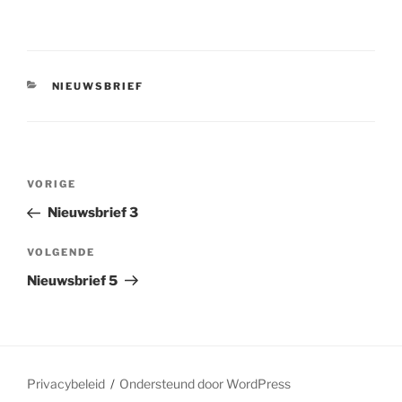
CATEGORIEËN
NIEUWSBRIEF
Bericht
Vorig
VORIGE
navigatie
bericht
Nieuwsbrief 3
Volgend
VOLGENDE
bericht
Nieuwsbrief 5
Privacybeleid
Ondersteund door WordPress