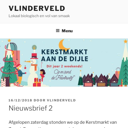
Ga
VLINDERVELD
naar
Lokaal biologisch en vol van smaak
de
inhoud
Menu
GEPLAATST
16/12/2018
DOOR
VLINDERVELD
OP
Nieuwsbrief 2
Afgelopen zaterdag stonden we op de Kerstmarkt van