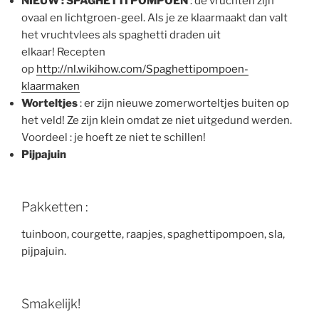
NIEUW : SPAGHETTI POMPOEN
: de vruchten zijn
ovaal en lichtgroen-geel. Als je ze klaarmaakt dan valt
het vruchtvlees als spaghetti draden uit
elkaar! Recepten
op
http://nl.wikihow.com/Spaghettipompoen-
klaarmaken
Worteltjes
: er zijn nieuwe zomerworteltjes buiten op
het veld! Ze zijn klein omdat ze niet uitgedund werden.
Voordeel : je hoeft ze niet te schillen!
Pijpajuin
Pakketten :
tuinboon, courgette, raapjes, spaghettipompoen, sla,
pijpajuin.
Smakelijk!