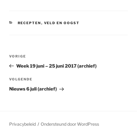
CATEGORIEËN
RECEPTEN
,
VELD EN OOGST
Bericht
Vorig
VORIGE
navigatie
bericht
Week 19 juni – 25 juni 2017 (archief)
Volgend
VOLGENDE
bericht
Nieuws 6 juli (archief)
Privacybeleid
Ondersteund door WordPress