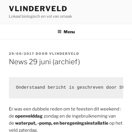
Ga
VLINDERVELD
naar
Lokaal biologisch en vol van smaak
de
inhoud
Menu
GEPLAATST
29/06/2017
DOOR
VLINDERVELD
OP
News 29 juni (archief)
Onderstaand bericht is geschreven door Stev
Er was een dubbele reden om te feesten dit weekend :
de
openvelddag
zondag en de ingebruikneming van
de
waterput, -pomp, en beregeningsinstallatie
op het
veld zaterdag.