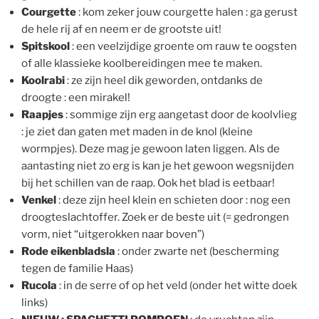
Courgette
: kom zeker jouw courgette halen : ga gerust
de hele rij af en neem er de grootste uit!
Spitskool
: een veelzijdige groente om rauw te oogsten
of alle klassieke koolbereidingen mee te maken.
Koolrabi
: ze zijn heel dik geworden, ontdanks de
droogte : een mirakel!
Raapjes
: sommige zijn erg aangetast door de koolvlieg
: je ziet dan gaten met maden in de knol (kleine
wormpjes). Deze mag je gewoon laten liggen. Als de
aantasting niet zo erg is kan je het gewoon wegsnijden
bij het schillen van de raap. Ook het blad is eetbaar!
Venkel
: deze zijn heel klein en schieten door : nog een
droogteslachtoffer. Zoek er de beste uit (= gedrongen
vorm, niet “uitgerokken naar boven”)
Rode eikenbladsla
: onder zwarte net (bescherming
tegen de familie Haas)
Rucola
: in de serre of op het veld (onder het witte doek
links)