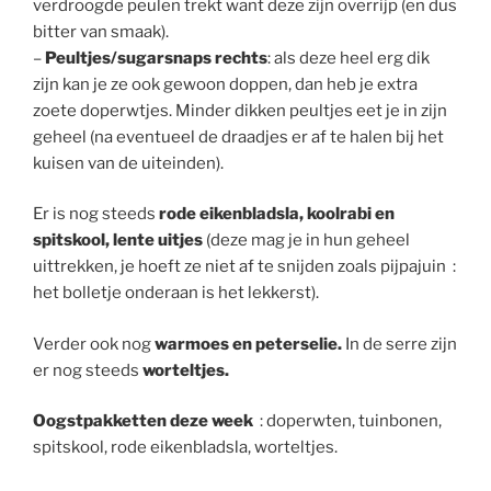
verdroogde peulen trekt want deze zijn overrijp (en dus
bitter van smaak).
–
Peultjes
/sugarsnaps
rechts
: als deze heel erg dik
zijn kan je ze ook gewoon doppen, dan heb je extra
zoete doperwtjes. Minder dikken peultjes eet je in zijn
geheel (na eventueel de draadjes er af te halen bij het
kuisen van de uiteinden).
Er is nog steeds
rode eikenblad
sla, koolrabi en
spitskool, lente uitjes
(deze mag je in hun geheel
uittrekken, je hoeft ze niet af te snijden zoals pijpajuin :
het bolletje onderaan is het lekkerst).
Verder ook nog
warmoes en peterselie.
In de serre zijn
er nog steeds
worteltjes.
Oogstpakketten deze week
: doperwten, tuinbonen,
spitskool, rode eikenbladsla, worteltjes.