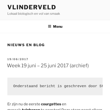
Ga
VLINDERVELD
naar
Lokaal biologisch en vol van smaak
de
inhoud
Menu
NIEUWS EN BLOG
GEPLAATST
19/06/2017
OP
Week 19 juni – 25 juni 2017 (archief)
Onderstaand bericht is geschreven door Stev
Er zijn nu de eerste
courgettes
en
massa’s
tuinbonen
te oogsten! Deze staan naast elkaar,